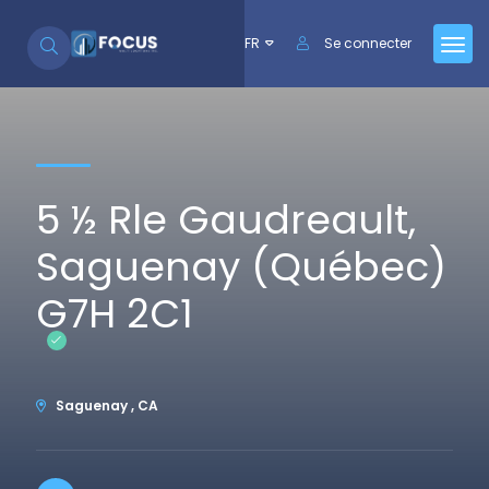
Se rendre au contenu
FR
Se connecter
5 ½ Rle Gaudreault,
Saguenay (Québec)
G7H 2C1
Saguenay , CA