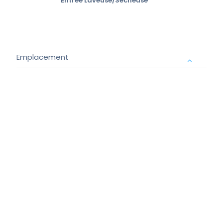
Entrée Laveuse/Sécheuse
Emplacement