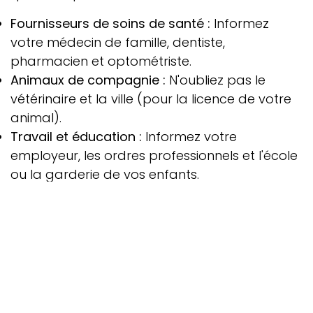
Fournisseurs de soins de santé :
Informez
votre médecin de famille, dentiste,
pharmacien et optométriste.
Animaux de compagnie :
N'oubliez pas le
vétérinaire et la ville (pour la licence de votre
animal).
Travail et éducation :
Informez votre
employeur, les ordres professionnels et l'école
ou la garderie de vos enfants.
5. Les services de "filet de sécurité"
Si vous êtes inquiet à propos d'une facture
errante ou d'une carte d'anniversaire perdue,
envisagez ces deux sauveurs :
Réexpédition de courrier de Postes Canada