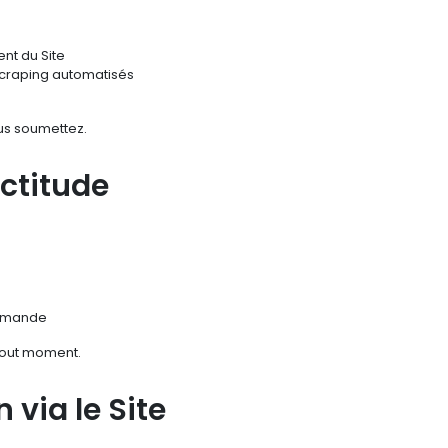
nt du Site
 scraping automatisés
ous soumettez.
ctitude
demande
tout moment.
 via le Site