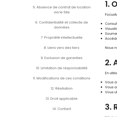
1. 
5. Absence de contrat de location
via le Site
FocusMu
6. Confidentialité et collecte de
Consul
données
Visuali
Soumet
7. Propriété intellectuelle
Accéde
8. Liens vers des tiers
Nous ne
9. Exclusion de garanties
2. 
10. Limitation de responsabilité
En util
11. Modifications de ces conditions
Vous a
Vous a
12. Résiliation
Vous ut
13. Droit applicable
3. 
14. Contact