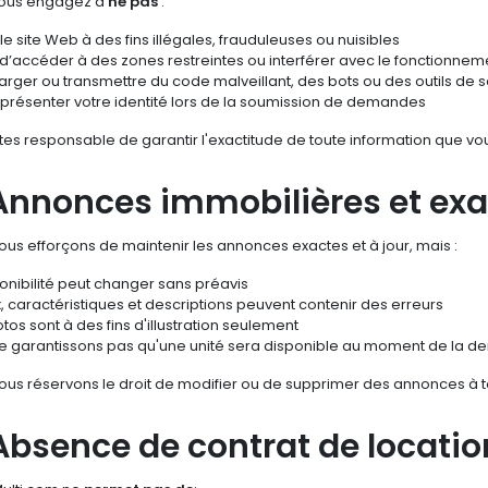
ous engagez à
ne pas
:
r le site Web à des fins illégales, frauduleuses ou nuisibles
 d’accéder à des zones restreintes ou interférer avec le fonctionneme
arger ou transmettre du code malveillant, des bots ou des outils de
eprésenter votre identité lors de la soumission de demandes
tes responsable de garantir l'exactitude de toute information que v
 Annonces immobilières et exa
us efforçons de maintenir les annonces exactes et à jour, mais :
onibilité peut changer sans préavis
x, caractéristiques et descriptions peuvent contenir des erreurs
tos sont à des fins d'illustration seulement
e garantissons pas qu'une unité sera disponible au moment de la 
ous réservons le droit de modifier ou de supprimer des annonces à 
Absence de contrat de location