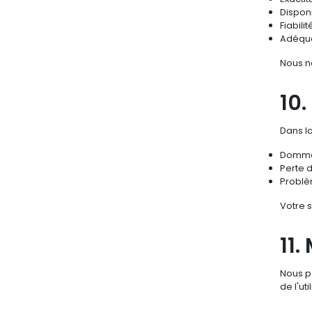
Disponi
Fiabilit
Adéqua
Nous n
10.
Dans l
Dommag
Perte 
Problèm
Votre s
11.
Nous po
de l'ut