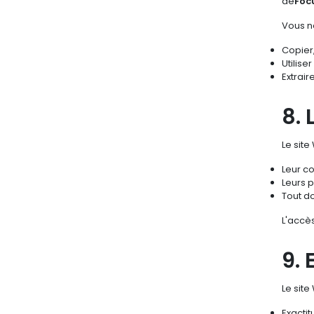
de
Focu
Vous n
Copier,
Utilise
Extrai
8. 
Le sit
Leur c
Leurs p
Tout do
L'accès
9. 
Le site
Exacti