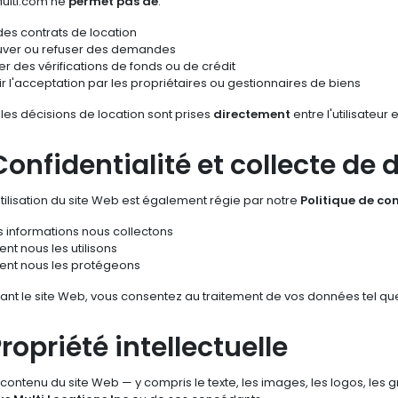
ulti.com ne
permet pas de
:
des contrats de location
ver ou refuser des demandes
er des vérifications de fonds ou de crédit
r l'acceptation par les propriétaires ou gestionnaires de biens
les décisions de location sont prises
directement
entre l'utilisateur
Confidentialité et collecte de
tilisation du site Web est également régie par notre
Politique de con
s informations nous collectons
t nous les utilisons
t nous les protégeons
isant le site Web, vous consentez au traitement de vos données tel que 
Propriété intellectuelle
 contenu du site Web — y compris le texte, les images, les logos, les