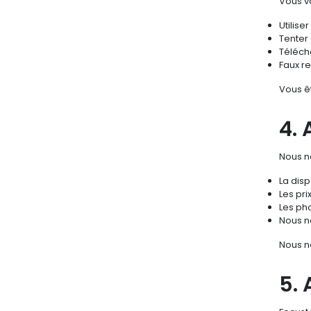
Vous v
Utilise
Tenter
Téléch
Faux r
Vous ê
4.
Nous no
La disp
Les pri
Les pho
Nous n
Nous n
5. 