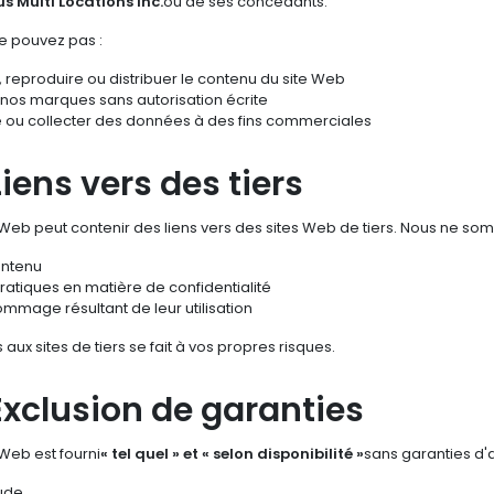
s Multi Locations Inc.
ou de ses concédants.
e pouvez pas :
 reproduire ou distribuer le contenu du site Web
r nos marques sans autorisation écrite
re ou collecter des données à des fins commerciales
Liens vers des tiers
e Web peut contenir des liens vers des sites Web de tiers. Nous ne s
ontenu
ratiques en matière de confidentialité
mmage résultant de leur utilisation
 aux sites de tiers se fait à vos propres risques.
Exclusion de garanties
 Web est fourni
« tel quel » et « selon disponibilité »
sans garanties d'a
tude