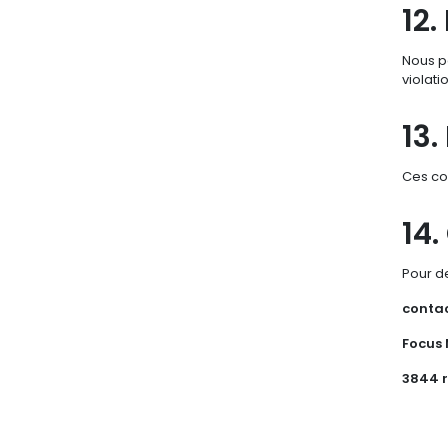
12.
Nous po
violati
13.
Ces con
14.
Pour d
conta
Focus 
3844 r