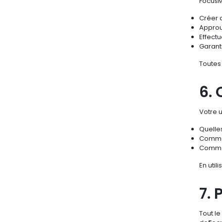
FocusM
Créer 
Approu
Effectu
Garanti
Toutes 
6. 
Votre u
Quelle
Commen
Commen
En util
7. 
Tout le