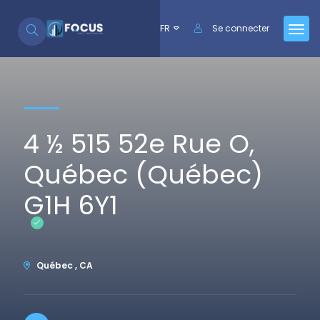
Se rendre au contenu
FR
Se connecter
4 ½ 515 52e Rue O,
Québec (Québec)
G1H 6Y1
Québec , CA